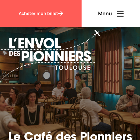
Accueil
Le Café des Pionniers
Menu
Acheter mon billet
Ouvrir men
Fermer m
FR
Contraste
Découvrir
Visiter
Le Café des Pionniers