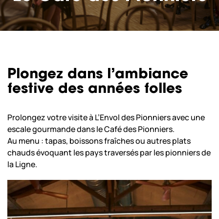
Scolaires & Centre de Loisirs
Professionnels
Plongez dans l’ambiance
Nos copilotes
festive des années folles
Prolongez votre visite à L’Envol des Pionniers avec une
Nous sommes actuellement
escale gourmande dans le Café des Pionniers.
fermés.
Nous ouvrons aujourd’hui de 10:00
Au menu : tapas, boissons fraîches ou autres plats
à 18:00.
chauds évoquant les pays traversés par les pionniers de
horaires
À bientôt ! Consultez tous nos
la Ligne.
d’ouvertures