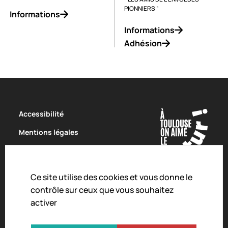
PIONNIERS ”
Informations
Informations
Adhésion
Accessibilité
Mentions légales
Politique de confidentialité
Conditions Générales de Vente
Ce site utilise des cookies et vous donne le
Charte de modération
contrôle sur ceux que vous souhaitez
activer
Droit d'alerte
Crédits