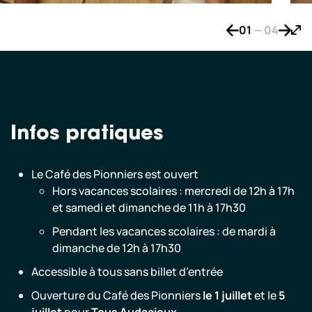
01
—
04
Bouton de naviga
Bouton
Bout
Infos pratiques
Le Café des Pionniers est ouvert
Hors vacances scolaires : mercredi de 12h à 17h
et samedi et dimanche de 11h à 17h30
Pendant les vacances scolaires : de mardi à
dimanche de 12h à 17h30
Accessible à tous sans billet d’entrée
Ouverture du Café des Pionniers
le 1 juillet
et le
5
juillet
pour
Tous Audacieux