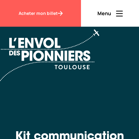
Accueil
Kit communication professionnel
Menu
Acheter mon billet
Ouvrir men
Fermer m
FR
Contraste
Découvrir
Visiter
Kit communication