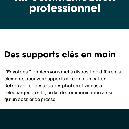
professionnel
Scolaires & Centre de Loisirs
Professionnels
Nos copilotes
Des supports clés en main
Nous sommes ouverts aujourd’hui,
L’Envol des Pionniers vous met à disposition différents
jusqu’à 18:00.
éléments pour vos supports de communication.
Nous vous attendons ! Consultez tous
Retrouvez-ci-dessous des photos et vidéos à
horaires d’ouvertures
nos
télécharger du site, un kit de communication ainsi
qu’un dossier de presse.