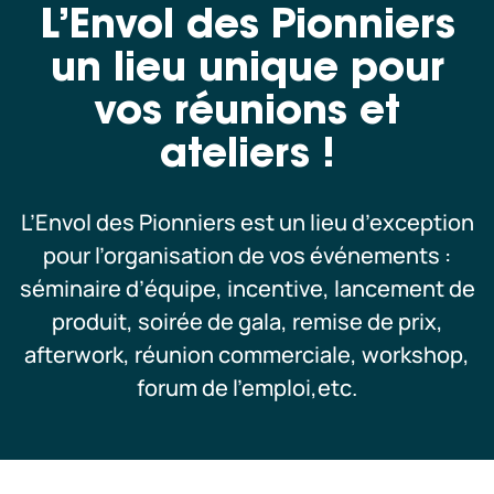
L’Envol des Pionniers
Scolaires & Centre de Loisirs
un lieu unique pour
vos réunions et
Professionnels
ateliers !
Nos copilotes
L’Envol des Pionniers est un lieu d’exception
pour l’organisation de vos événements :
Nous sommes ouverts aujourd’hui,
séminaire d’équipe, incentive, lancement de
jusqu’à 18:00.
Nous vous attendons ! Consultez tous
produit, soirée de gala, remise de prix,
horaires d’ouvertures
nos
afterwork, réunion commerciale, workshop,
forum de l’emploi,etc.