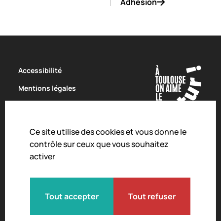
Adhésion
Accessibilité
Mentions légales
Politique de confidentialité
Conditions Générales de Vente
Ce site utilise des cookies et vous donne le
Charte de modération
contrôle sur ceux que vous souhaitez
activer
Droit d'alerte
Crédits
Règlement intérieur
Tout accepter
Tout refuser