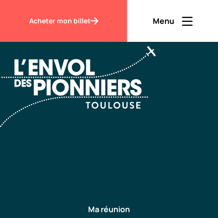
Accueil
Organiser une réunion
Menu
Acheter mon billet
Ouvrir men
Fermer m
FR
Contraste
Découvrir
Visiter
Ma réunion