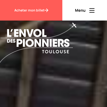
Accueil
Accueil
Menu
Acheter mon billet
Ouvrir men
Fermer m
FR
Contraste
Découvrir
Visiter