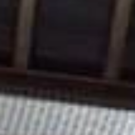
Scolaires & Centre de Loisirs
Professionnels
Nos copilotes
Nous sommes actuellement
fermés.
Nous ouvrons aujourd’hui de 10:00
à 18:00.
horaires
À bientôt ! Consultez tous nos
d’ouvertures