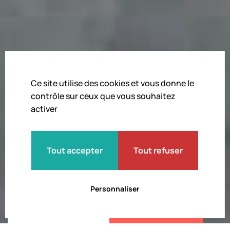
Ce site utilise des cookies et vous donne le
contrôle sur ceux que vous souhaitez
activer
Embarquez
dans l’aventure de
Tout accepter
Tout refuser
l’Aéropostale
Personnaliser
Préparez votre visite
Acheter mon billet