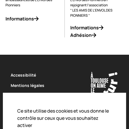
Pionniers
rejoignant l’association
“ LES AMIS DE L’ENVOL DES
PIONNIERS ”
Informations
Informations
Adhésion
Accessibilité
Mentions légales
Politique de confidentialité
Conditions Générales de Vente
Ce site utilise des cookies et vous donne le
Charte de modération
contrôle sur ceux que vous souhaitez
activer
Droit d'alerte