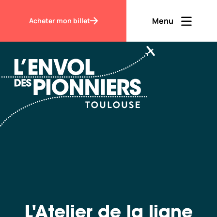
Accueil
L’Atelier de la ligne
Menu
Acheter mon billet
Ouvrir men
Fermer m
FR
Contraste
Découvrir
Visiter
L'Atelier de la ligne