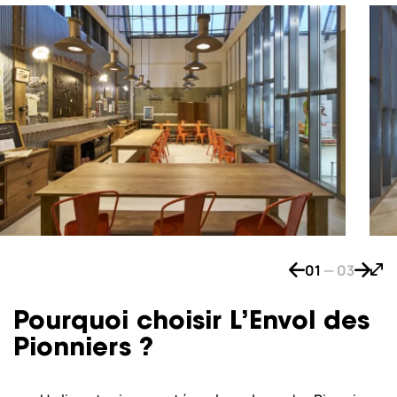
01
—
03
Bouton de naviga
Bouton
Bout
Pourquoi choisir L’Envol des
Pionniers ?