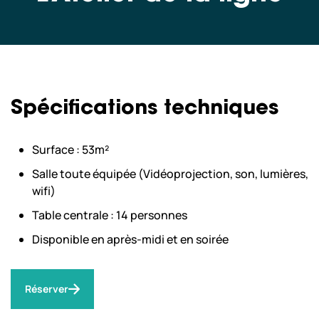
Scolaires & Centre de Loisirs
Professionnels
Spécifications techniques
Nos copilotes
Surface : 53m²
Salle toute équipée (Vidéoprojection, son, lumières,
Nous sommes actuellement
fermés.
wifi)
Nous ouvrons aujourd’hui de 10:00
Table centrale : 14 personnes
à 18:00.
horaires
À bientôt ! Consultez tous nos
Disponible en après-midi et en soirée
d’ouvertures
Réserver