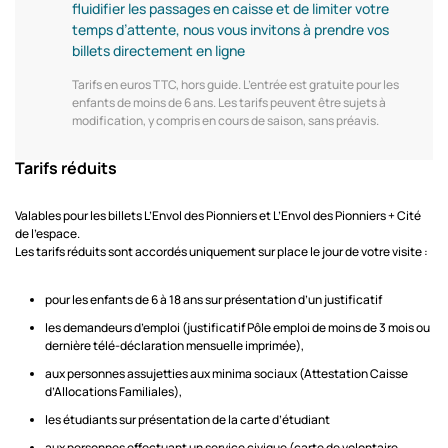
fluidifier les passages en caisse et de limiter votre
temps d’attente, nous vous invitons à prendre vos
billets directement en ligne
Tarifs en euros TTC, hors guide. L’entrée est gratuite pour les
enfants de moins de 6 ans. Les tarifs peuvent être sujets à
modification, y compris en cours de saison, sans préavis.
Tarifs réduits
Valables pour les billets L’Envol des Pionniers et L’Envol des Pionniers + Cité
de l’espace.
Les tarifs réduits sont accordés uniquement sur place le jour de votre visite :
pour les enfants de 6 à 18 ans sur présentation d’un justificatif
les demandeurs d’emploi (justificatif Pôle emploi de moins de 3 mois ou
dernière télé-déclaration mensuelle imprimée),
aux personnes assujetties aux minima sociaux (Attestation Caisse
d’Allocations Familiales),
les étudiants sur présentation de la carte d’étudiant
aux personnes effectuant un service civique (carte de volontaire