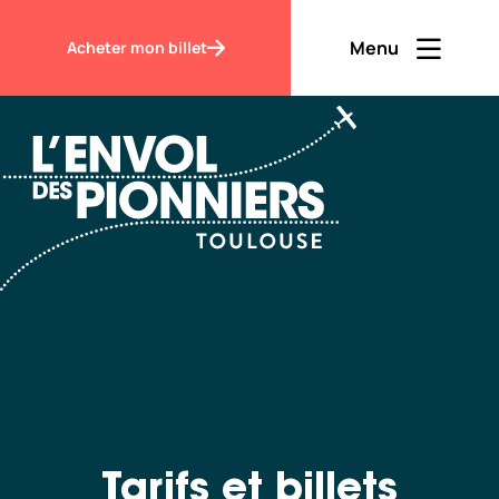
Accueil
Billetterie
Menu
Acheter mon billet
Ouvrir men
Fermer m
FR
Contraste
Découvrir
Visiter
Tarifs et billets