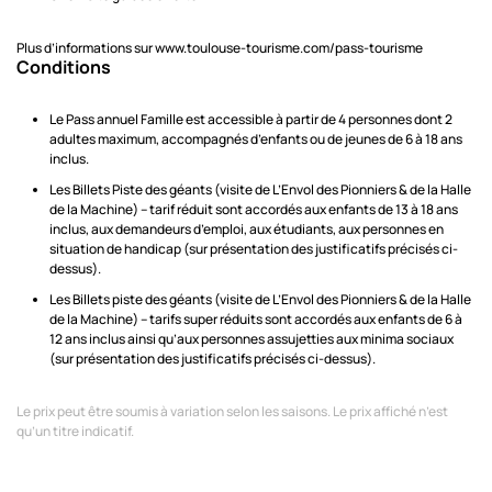
Plus d’informations sur www.toulouse-tourisme.com/pass-tourisme
Conditions
Le Pass annuel Famille est accessible à partir de 4 personnes dont 2
adultes maximum, accompagnés d’enfants ou de jeunes de 6 à 18 ans
inclus.
Les Billets Piste des géants (visite de L’Envol des Pionniers & de la Halle
de la Machine) – tarif réduit sont accordés aux enfants de 13 à 18 ans
inclus, aux demandeurs d’emploi, aux étudiants, aux personnes en
situation de handicap (sur présentation des justificatifs précisés ci-
dessus).
Les Billets piste des géants (visite de L’Envol des Pionniers & de la Halle
de la Machine) – tarifs super réduits sont accordés aux enfants de 6 à
12 ans inclus ainsi qu’aux personnes assujetties aux minima sociaux
(sur présentation des justificatifs précisés ci-dessus).
Le prix peut être soumis à variation selon les saisons. Le prix affiché n’est
qu’un titre indicatif.