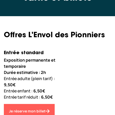
Scolaires & Centre de Loisirs
Professionnels
Offres L'Envol des Pionniers
Nos copilotes
Entrée standard
Exposition permanente et
Nous sommes actuellement
temporaire
fermés.
Durée estimative : 2h
Nous ouvrons aujourd’hui de 10:00
à 18:00.
Entrée adulte (plein tarif) :
horaires
À bientôt ! Consultez tous nos
9,50€
d’ouvertures
Entrée enfant :
6,50€
Entrée tarif réduit :
6,50€
Je réserve mon billet