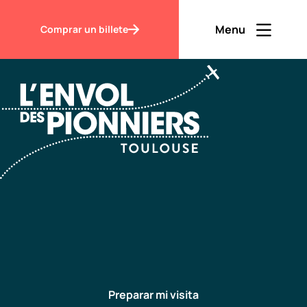
Accueil
Preparar mi visita
Menu
Comprar un billete
Ouvrir men
Fermer m
ES
Contraste
Descubrir
Visitar
Preparar mi visita