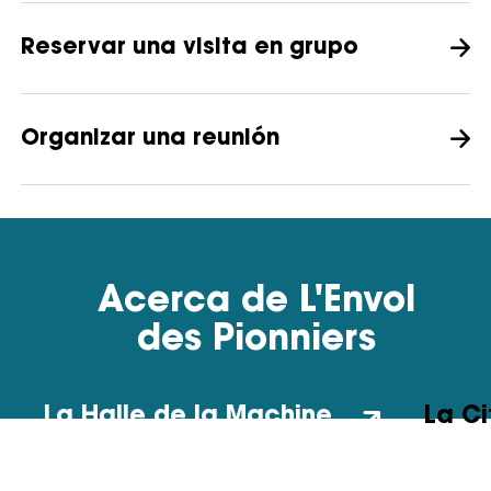
Reservar una visita en grupo
Organizar una reunión
Acerca de L'Envol
des Pionniers
La Halle de la Machine
La Ci