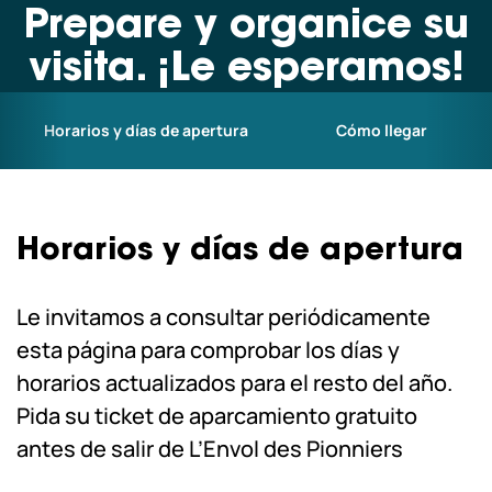
Prepare y organice su
Escolares y centros de ocio
visita. ¡Le esperamos!
Profesionales
Horarios y días de apertura
Cómo llegar
Nuestros copilotos
Horarios y días de apertura
Hoy abrimos hasta las 18:00 horas.
nuestros
¡Le esperamos! Ver todos
Le invitamos a consultar periódicamente
horarios
esta página para comprobar los días y
horarios actualizados para el resto del año.
Pida su ticket de aparcamiento gratuito
antes de salir de L’Envol des Pionniers