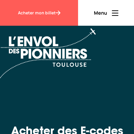
Accueil
Acheter des E-codes
Menu
Acheter mon billet
Ouvrir men
Fermer m
FR
Contraste
Découvrir
Visiter
Acheter des E-codes