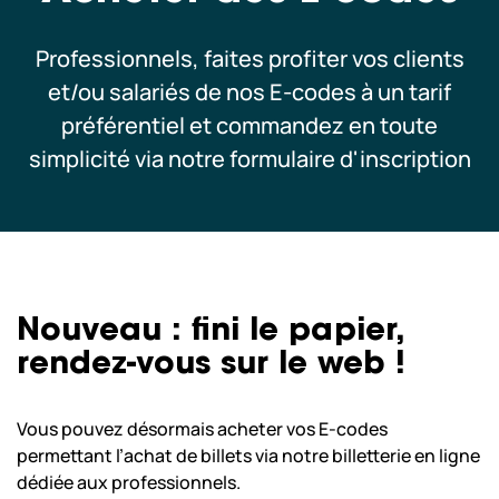
Scolaires & Centre de Loisirs
Professionnels, faites profiter vos clients
et/ou salariés de nos E-codes à un tarif
Professionnels
préférentiel et commandez en toute
simplicité via notre formulaire d'inscription
Nos copilotes
Nous sommes actuellement
fermés.
Nous ouvrons aujourd’hui de 10:00
Nouveau : fini le papier,
à 18:00.
horaires
rendez-vous sur le web !
À bientôt ! Consultez tous nos
d’ouvertures
Vous pouvez désormais acheter vos E-codes
permettant l’achat de billets via notre billetterie en ligne
dédiée aux professionnels.