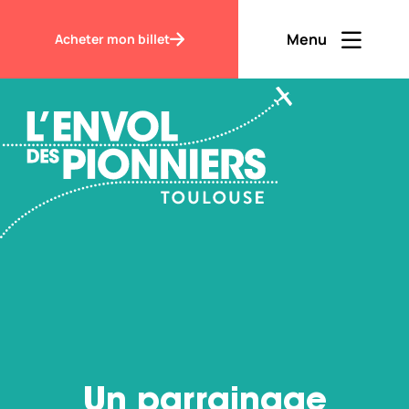
Accueil
Un parrainage d’exception
Menu
Acheter mon billet
Ouvrir men
Fermer m
FR
Contraste
Découvrir
Visiter
Un parrainage