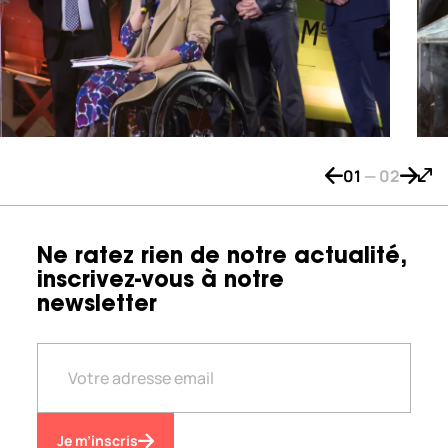
01
—
02
Bouton de naviga
Bouton
Bout
Ne ratez rien de notre actualité,
inscrivez-vous à notre
newsletter
Je m’inscris