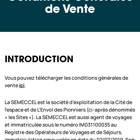
de Vente
Scolaires & Centre de Loisirs
Professionnels
Nos copilotes
INTRODUCTION
Nous sommes actuellement
Vous pouvez télécharger les conditions générales de
fermés.
vente
ici
.
Nous ouvrons aujourd’hui de 10:00
à 18:00.
horaires
La SEMECCEL est la société d’exploitation de la Cité de
À bientôt ! Consultez tous nos
d’ouvertures
l’espace et de L’Envol des Pionniers (ci-après dénommés
« les Sites »). La SEMECCEL est aussi agent de voyages
et immatriculée sous le numéro IM031100035 au
Registre des Opérateurs de Voyages et de Séjours,
immatriculation renouvelée en date du 02/07/2019. Son