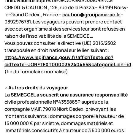
l’insolvabilité
auprès de GROUPAMA ASSURANCE
CREDIT & CAUTION , 126, rue de la Piazza – 93 199 Noisy-
le-Grand Cedex,, France –
caution@groupama-ac.fr
–
0892976781. Les voyageurs peuvent prendre contact
avec cet organisme si des services leur sont refusés en
raison de l’insolvabilité de la SEMECCEL.
Vous pouvez consulter la directive (UE) 2015/2302
transposée en droit national sur le lien suivant :
https://www.legifrance.gouv.fr/affichTexte.do?
cidTexte=JORFTEXT000036240465&categorieLien=id
(fin du formulaire normalisé)
>
Autres droits du voyageur
La SEMECCEL a souscrit une assurance responsabilité
civile
professionnelle N°4355865P auprès de la
compagnie MAIF, 79018 Niort Cedex, prévoyant les
montants suivants : dommages corporel à hauteur de
15 000 000 € par sinistre, dommages matériels et
immatériels consécutifs à hauteur de 3 500 000 euros