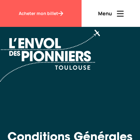
Accueil
Conditions Générales de Vente
Menu
Acheter mon billet
Ouvrir men
Fermer m
FR
Contraste
Découvrir
Visiter
Conditions Générales