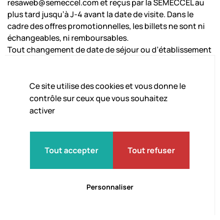
resaweb@semeccel.com et reçus par la SEMECCEL au
plus tard jusqu’à J-4 avant la date de visite. Dans le
cadre des offres promotionnelles, les billets ne sont ni
échangeables, ni remboursables.
Tout changement de date de séjour ou d’établissement
hôtelier demandé par le client avant l’arrivée constitue
une annulation de la réservation initiale (avec
application des frais d’annulation décrits à l’alinéa
Ce site utilise des cookies et vous donne le
suivant) et un enregistrement de la nouvelle
contrôle sur ceux que vous souhaitez
commande aux conditions décrites ci-dessus.
activer
Pour toute demande d’annulation totale ou partielle
d’un dossier confirmé, la somme conservée par la
SEMECCEL est la suivante :
Tout accepter
Tout refuser
Personnaliser