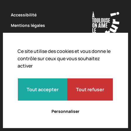
Accessibilité
Mentions légales
Politique de confidentialité
Conditions Générales de Vente
Ce site utilise des cookies et vous donne le
Charte de modération
contrôle sur ceux que vous souhaitez
activer
Droit d'alerte
Crédits
Règlement intérieur
Tout accepter
Tout refuser
Personnaliser
© 2026 L'Envol des Pionniers.
Tous droits réservés