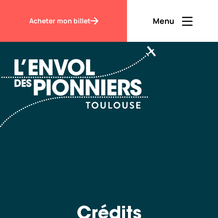
Accueil
Crédits
Menu
Acheter mon billet
Ouvrir men
Fermer m
FR
Contraste
Découvrir
Visiter
Crédits