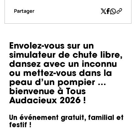
Partager
Copier l
Twitter
Facebook
Whatsap
Envolez-vous sur un
simulateur de chute libre,
dansez avec un inconnu
ou mettez-vous dans la
peau d’un pompier …
bienvenue à Tous
Audacieux 2026 !
Un événement gratuit, familial et
festif !