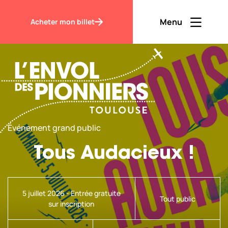
Menu
Acheter mon billet
Ouvrir men
Fermer m
FR
Événement grand public
Contraste
Tous Audacieux !
Découvrir
5 juillet 2026 - Entrée gratuite
Tout public
sur inscription
Visiter