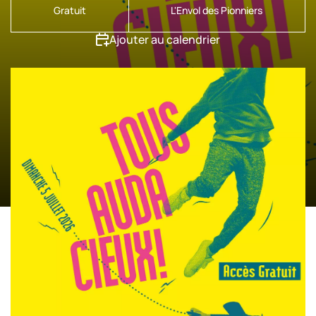
Gratuit
L'Envol des Pionniers
Scolaires & Centre de Loisirs
Ajouter au calendrier
Professionnels
Nos copilotes
Nous sommes actuellement
fermés.
Nous ouvrons aujourd’hui de 10:00
à 18:00.
horaires
À bientôt ! Consultez tous nos
d’ouvertures