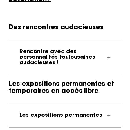
Des rencontres audacieuses
Rencontre avec des
personnalités toulousaines
audacieuses !
Les expositions permanentes et
Dans le Café des Pionniers, bistro des
temporaires en accès libre
années 20 reconstitué au cœur de L’Envol
des Pionniers, rencontrez des
personnalités toulousaines audacieuses
dans tous les domaines (industrie, sport,
Les expositions permanentes
recherche, arts, médecine…).
Posez vos questions et confrontez leurs