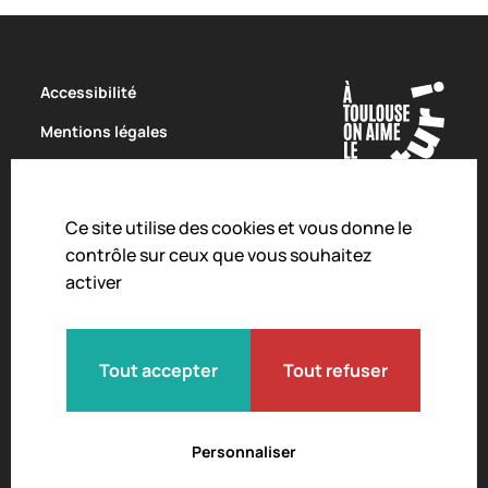
Accessibilité
Mentions légales
Politique de confidentialité
Conditions Générales de Vente
Ce site utilise des cookies et vous donne le
Charte de modération
contrôle sur ceux que vous souhaitez
activer
Droit d'alerte
Crédits
Règlement intérieur
Tout accepter
Tout refuser
Personnaliser
© 2026 L'Envol des Pionniers.
Tous droits réservés