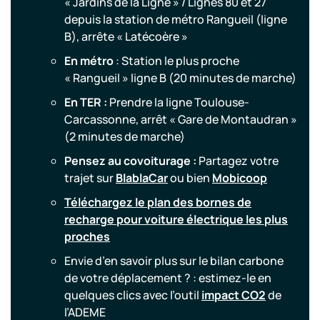
« Jardins de la Ligne » / Lignes 80 et 27
depuis la station de métro Rangueil (ligne
B), arrête « Latécoère »
En métro
: Station le plus proche
« Rangueil » ligne B (20 minutes de marche)
En TER :
Prendre la ligne Toulouse-
Carcassonne, arrêt « Gare de Montaudran »
(2 minutes de marche)
Pensez au covoiturage :
Partagez votre
trajet sur
BlablaCar
ou bien
Mobicoop
Téléchargez le plan des bornes de
recharge pour voiture électrique les plus
proches
Envie d’en savoir plus sur le bilan carbone
de votre déplacement ? : estimez-le en
quelques clics avec l’outil
impact CO2
de
l’ADEME