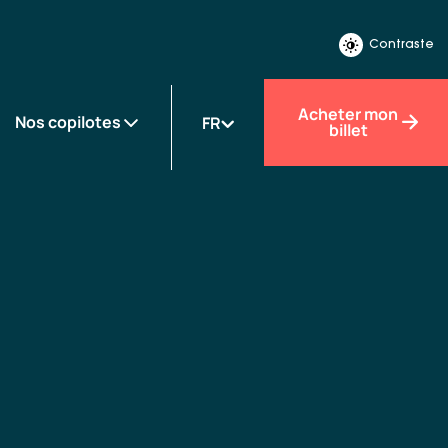
Contraste
Acheter mon
Nos copilotes
FR
billet