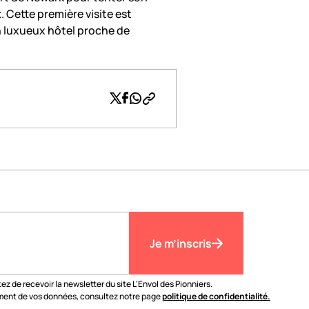
t
. Cette première visite est
n luxueux hôtel proche de
Twitter
Facebook
Whatsapp
Copier le lien
Je m’inscris
z de recevoir la newsletter du site L'Envol des Pionniers.
tement de vos données, consultez notre page
politique de confidentialité.