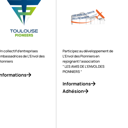
Exploité par
Soutenu par
n collectif d’entreprises
Participez au développement de
ambassadrices de L’Envol des
L’Envol des Pionniers en
Pionniers
rejoignant l’association
“ LES AMIS DE L’ENVOL DES
PIONNIERS ”
Informations
Informations
Adhésion