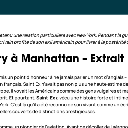
tenu une relation particulière avec New York. Pendant la gue
rivain profite de son exil américain pour livrer à la postérit
ry à Manhattan – Extrait
mis un point d’honneur à ne jamais parler un mot d’anglais – il 
 français. Saint Ex n’avait pas non plus une haute estime de 
urope, il voyait les Américains comme des gens vulgaires et ma
prit. Et pourtant,
Saint-Ex
a vécu une histoire forte et intime
w York. C’est là qu’il a été reconnu de son vivant comme un écr
ellers couverts de distinctions prestigieuses.
 comme un pionnier de l’aviation. Avant de décoller de l’aéro