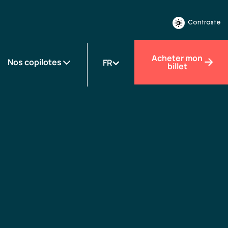
Contraste
Acheter mon
Nos copilotes
FR
billet