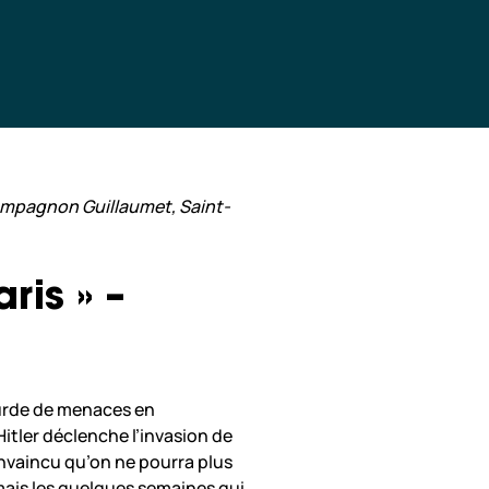
compagnon Guillaumet, Saint-
ris » –
ourde de menaces en
itler déclenche l’invasion de
onvaincu qu’on ne pourra plus
 mais les quelques semaines qui