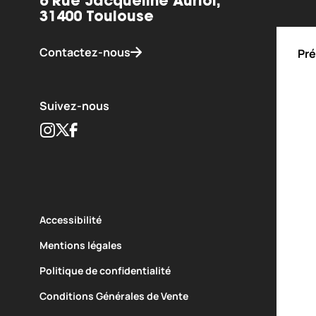
6 Rue Jacqueline Auriol,
31400 Toulouse
Contactez-nous
Pré
Suivez-nous
Instagram
Twitter
Facebook
Accessibilité
Mentions légales
quipement de
Réalisé avec le soutien de
Politique de confidentialité
Conditions Générales de Vente