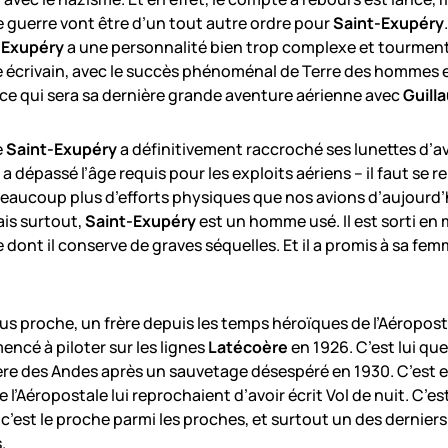
e guerre vont être d’un tout autre ordre pour
Saint-Exupéry
-Exupéry
a une personnalité bien trop complexe et tourmentée
crivain, avec le succès phénoménal de Terre des hommes en
e qui sera sa dernière grande aventure aérienne avec
Guill
e
Saint-Exupéry
a définitivement raccroché ses lunettes d’avi
 a dépassé l’âge requis pour les exploits aériens – il faut s
ucoup plus d’efforts physiques que nos avions d’aujourd’hui
ais surtout,
Saint-Exupéry
est un homme usé. Il est sorti en 
ont il conserve de graves séquelles. Et il a promis à sa fe
lus proche, un frère depuis les temps héroïques de l’Aéropostal
encé à piloter sur les lignes
Latécoère
en 1926. C’est lui qu
lère des Andes après un sauvetage désespéré en 1930. C’est en
 l’Aéropostale lui reprochaient d’avoir écrit Vol de nuit. C’est 
, c’est le proche parmi les proches, et surtout un des dernier
.