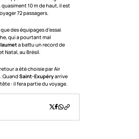
, quasiment 10 m de haut, il est
 voyager 72 passagers.
é que des équipages d’essai
che, qui a pourtant mal
llaumet
a battu un record de
 Natal, au Brésil.
retour a été choisie par Air
et. Quand
Saint-Exupéry
arrive
ête : il fera partie du voyage.
Twitter
Facebook
Whatsapp
Copier le lien