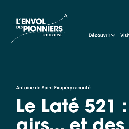
Le Laté 521 : un géant des airs… et des
Accueil
eaux
Découvrir
Visi
Antoine de Saint Exupéry raconté
Le Laté 521 
airs... et de