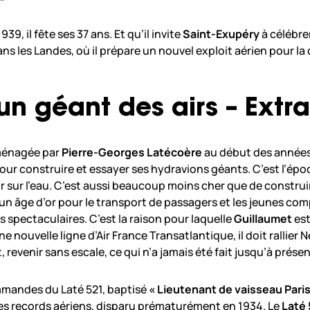
39, il fête ses 37 ans. Et qu’il invite
Saint-Exupéry
à célébre
ns les Landes, où il prépare un nouvel exploit aérien pour l
un géant des airs – Extra
aménagée par
Pierre-Georges Latécoère
au début des années 
r construire et essayer ses hydravions géants. C’est l’époq
rir sur l’eau. C’est aussi beaucoup moins cher que de construi
un âge d’or pour le transport de passagers et les jeunes co
s spectaculaires. C’est la raison pour laquelle
Guillaumet
est
ne nouvelle ligne d’Air France Transatlantique, il doit rallier
it, revenir sans escale, ce qui n’a jamais été fait jusqu’à prése
ommandes du Laté 521, baptisé
« Lieutenant de vaisseau Paris
les records aériens, disparu prématurément en 1934. Le
Laté 