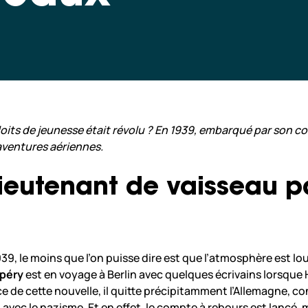
ploits de jeunesse était révolu ? En 1939, embarqué par son 
aventures aériennes.
Lieutenant de vaisseau pa
, le moins que l’on puisse dire est que l’atmosphère est l
upéry
est en voyage à Berlin avec quelques écrivains lorsque H
e de cette nouvelle, il quitte précipitamment l’Allemagne, c
 avec le nazisme. Et en effet, le compte à rebours est lancé,