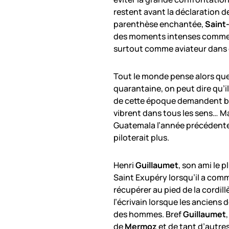
restent avant la déclaration d
parenthèse enchantée,
Saint
des moments intenses comme é
surtout comme aviateur dans c
Tout le monde pense alors qu
quarantaine, on peut dire qu’il
de cette époque demandent bea
vibrent dans tous les sens… M
Guatemala l’année précédente d
piloterait plus.
Henri
Guillaumet
, son ami le p
Saint Exupéry lorsqu’il a comm
récupérer au pied de la cordil
l’écrivain lorsque les anciens de
des hommes. Bref
Guillaumet
de
Mermoz
et de tant d’autres