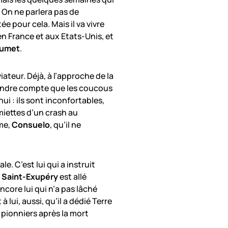
. On ne parlera pas de
 pour cela. Mais il va vivre
 France et aux Etats-Unis, et
aumet
.
ateur. Déjà, à l’approche de la
e rendre compte que les coucous
 : ils sont inconfortables,
miettes d’un crash au
mme,
Consuelo
, qu’il ne
e. C’est lui qui a instruit
e
Saint-Exupéry
est allé
core lui qui n’a pas lâché
à lui, aussi, qu’il a dédié Terre
s pionniers après la mort