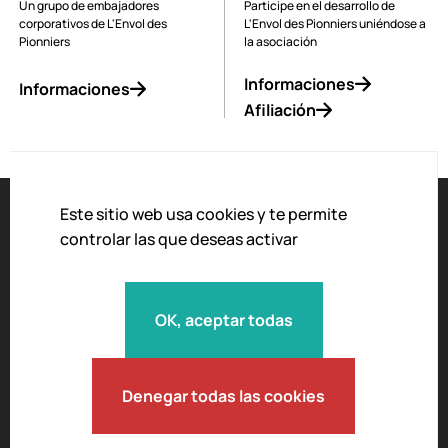
Un grupo de embajadores
Participe en el desarrollo de
corporativos de L'Envol des
L'Envol des Pionniers uniéndose a
Pionniers
la asociación
Informaciones
Informaciones
Afiliación
Este sitio web usa cookies y te permite
controlar las que deseas activar
Accesibilidad
El aviso legal
OK, aceptar todas
Política de privacidad
Condiciones generales de venta
Carta de moderación
Denegar todas las cookies