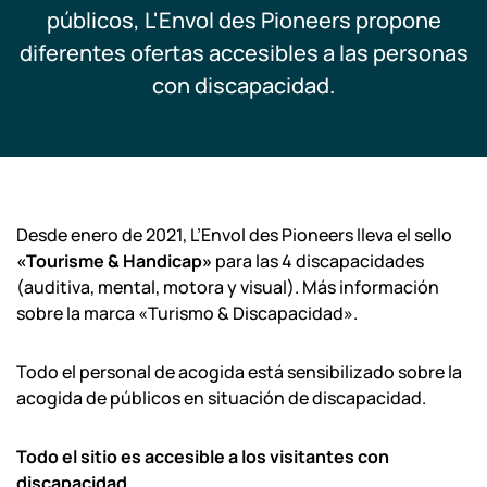
públicos, L'Envol des Pioneers propone
Escolares y centros de ocio
diferentes ofertas accesibles a las personas
con discapacidad.
Profesionales
Nuestros copilotos
Desde enero de 2021, L’Envol des Pioneers lleva el sello
«Tourisme & Handicap»
para las 4 discapacidades
Actualmente estamos cerrados.
(auditiva, mental, motora y visual). Más información
Abrimos hoy de 10:00 a 18:00 horas.
¡Esperamos verle pronto! Ver todos
sobre la marca «Turismo & Discapacidad».
nuestros horarios
Todo el personal de acogida está sensibilizado sobre la
acogida de públicos en situación de discapacidad.
Todo el sitio es accesible a los visitantes con
discapacidad.