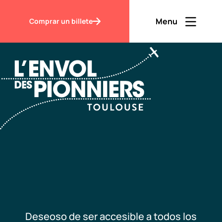
Accueil
Personas con discapacidades
Menu
Comprar un billete
Ouvrir men
Fermer m
ES
Contraste
Descubrir
Visitar
Deseoso de ser accesible a todos los