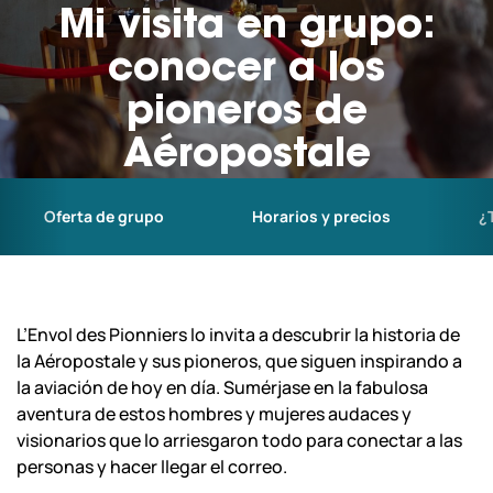
Mi visita en grupo:
Escolares y centros de ocio
conocer a los
pioneros de
Profesionales
Aéropostale
Nuestros copilotos
Oferta de grupo
Horarios y precios
¿
Hoy abrimos hasta las 18:00 horas.
nuestros
¡Le esperamos! Ver todos
horarios
L’Envol des Pionniers lo invita a descubrir la historia de
la Aéropostale y sus pioneros, que siguen inspirando a
la aviación de hoy en día. Sumérjase en la fabulosa
aventura de estos hombres y mujeres audaces y
visionarios que lo arriesgaron todo para conectar a las
personas y hacer llegar el correo.