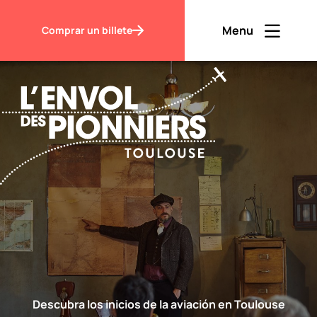
Accueil
Mi visita en grupo
Menu
Comprar un billete
Ouvrir men
Fermer m
ES
Contraste
Descubrir
Visitar
Descubra los inicios de la aviación en Toulouse