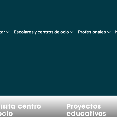
tar
Escolares y centros de ocio
Profesionales
isita centro
Proyectos
ocio
educativos