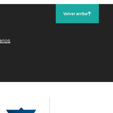
Volver arriba
arios