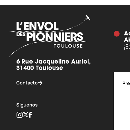
A
A
¡E
6 Rue Jacqueline Auriol,
31400 Toulouse
Contacto
Pre
Síguenos
Instagram
Twitter
Facebook