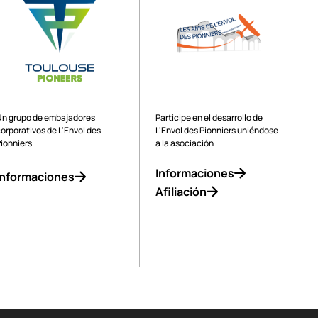
Gestionado por
Apoyado por
Un grupo de embajadores
Participe en el desarrollo de
orporativos de L'Envol des
L'Envol des Pionniers uniéndose
Pionniers
a la asociación
Informaciones
Informaciones
Afiliación