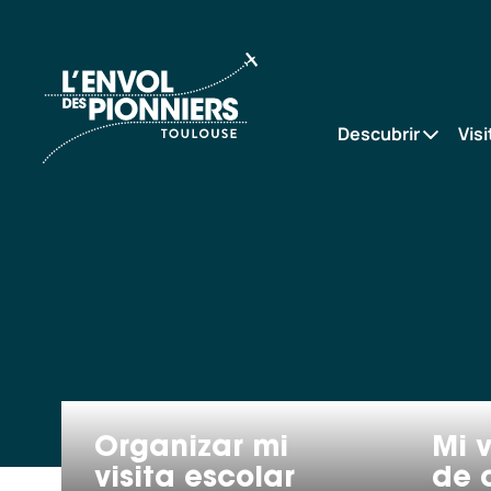
Escolares y centros de
Accueil
ocio
Descubrir
Visi
Organizar mi
Mi v
visita escolar
de 