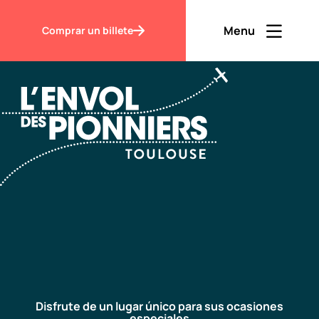
Accueil
Profesionales
Menu
Comprar un billete
Ouvrir men
Fermer m
ES
Contraste
Descubrir
Visitar
Disfrute de un lugar único para sus ocasiones
especiales